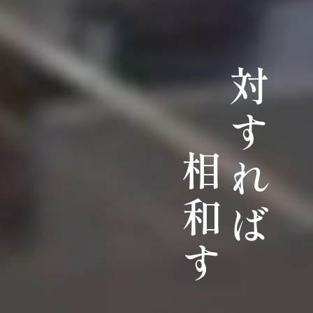
対すれば
相和す