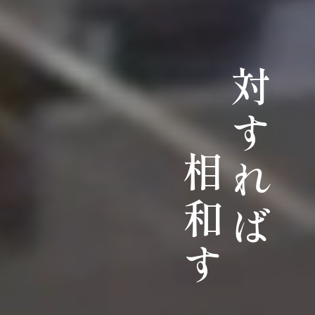
対すれば
相和す