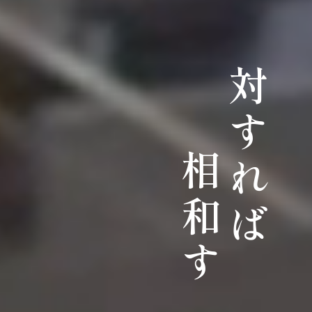
対すれば
相和す