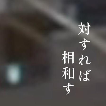
対すれば
相和す