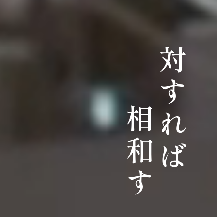
対すれば
相和す