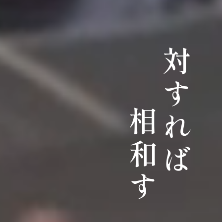
対すれば
相和す