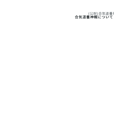
(公財)合気道
合気道養神館について