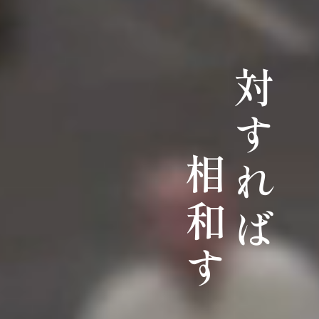
対すれば
相和す