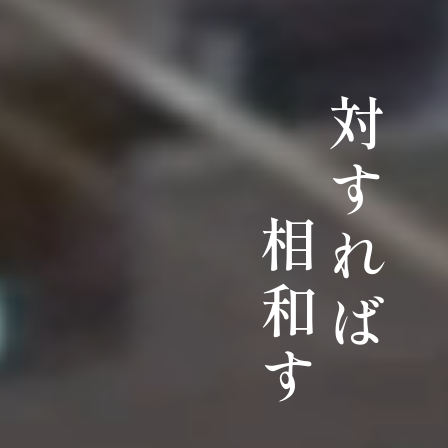
対すれば
相和す