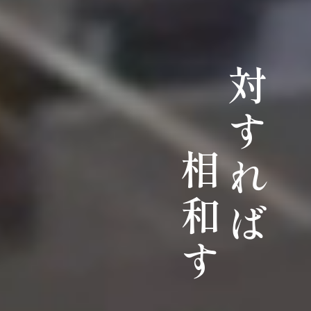
対すれば
相和す