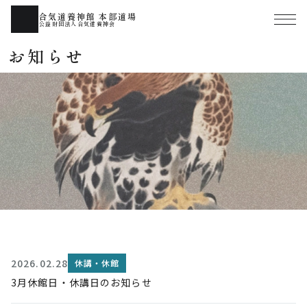
合気道養神館 本部道場
公益財団法人合気道養神会
お知らせ
2026.02.28
休講・休館
3月休館日・休講日のお知らせ